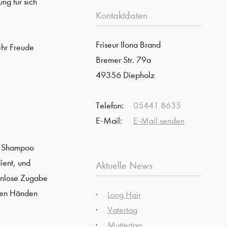
ng für sich
Kontaktdaten
Friseur Ilona Brand
ehr Freude
Bremer Str. 79a
49356 Diepholz
Telefon:
05441 8635
E-Mail:
E-Mail senden
ng Shampoo
ient, und
Aktuelle News
tenlose Zugabe
 den Händen
Long Hair
Vatertag
Muttertag