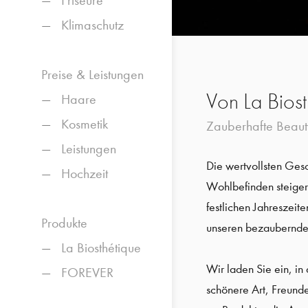
Friseure
Klimaschutz
Preise & Leistungen
Von La Biost
Haare
Kosmetik
Zauberhafte Beau
Leistungen
Die wertvollsten Ges
Hochzeit
Wohlbefinden steigern
festlichen Jahreszeit
Produkte
unseren bezaubernde
La Biosthétique
Wir laden Sie ein, i
FOREVER
schönere Art, Freund