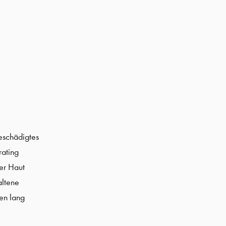
methoderegenerante
mitliebeschenken
eschädigtes
rating
er Haut
altene
en lang