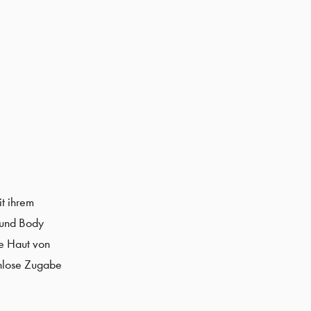
t ihrem
 und Body
e Haut von
enlose Zugabe