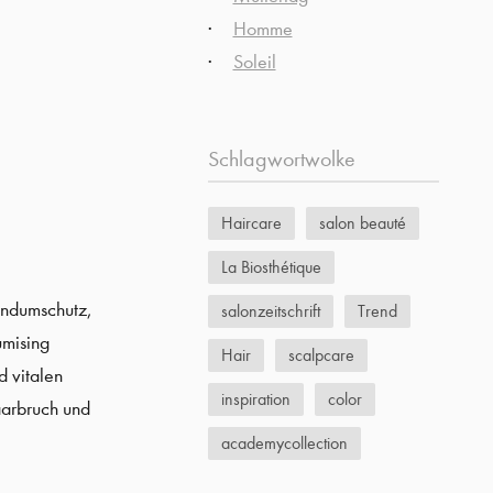
Homme
Soleil
Schlagwortwolke
Haircare
salon beauté
La Biosthétique
undumschutz,
salonzeitschrift
Trend
umising
Hair
scalpcare
d vitalen
inspiration
color
aarbruch und
academycollection
skincare