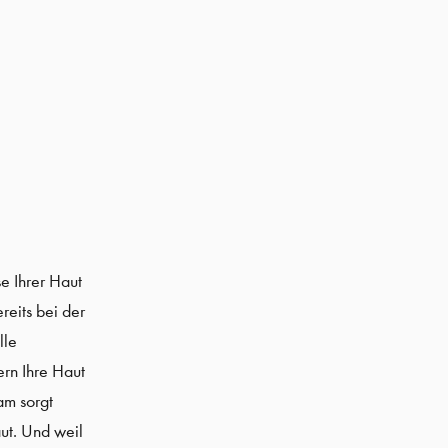
e Ihrer Haut
reits bei der
lle
rn Ihre Haut
am sorgt
aut. Und weil